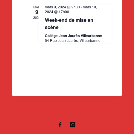
i
e
d
d
mars 9, 2024 @ 9h30
-
mars 10,
MAR
a
9
2024 @ 17h00
e
e
t
2024
Week-end de mise en
e
e
scène
r
t
.
v
Collège Jean Jaurès Villeurbanne
54 Rue Jean Jaurès, Villeurbanne
d
n
u
e
a
e
s
É
v
É
v
i
v
è
g
è
n
a
n