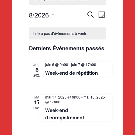
N
8/2026
R
R
M
e
S
o
a
C
c
e
i
é
Il n’y a pas d’évènements à venir.
h
s
l
v
e
a
c
e
Derniers Évènements passés
r
i
c
c
l
h
h
t
g
juin 6 @ 9h00
-
juin 7 @ 17h00
JUIN
e
i
6
e
Week-end de répétition
e
2026
o
a
n
n
r
t
n
mai 17, 2025 @ 9h00
-
mai 18, 2025
MAI
e
17
d
@ 17h00
c
i
z
2025
Week-end
u
o
d’enregistrement
r
h
n
e
n