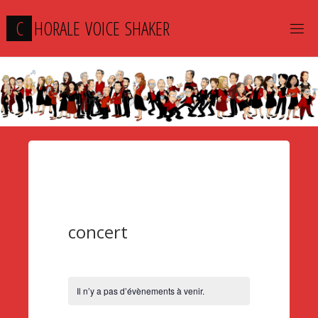
Skip
C
H
O
R
A
L
E
V
O
I
C
E
S
H
A
K
E
R
to
content
concert
Il n’y a pas d’évènements à venir.