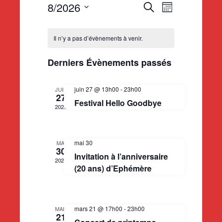
N
8/2026
R
R
M
e
S
o
a
C
c
e
i
é
Il n’y a pas d’évènements à venir.
h
s
l
v
e
a
c
e
Derniers Évènements passés
r
i
c
c
l
h
h
t
g
juin 27 @ 13h00
-
23h00
JUIN
e
i
27
e
Festival Hello Goodbye
e
2026
o
a
n
n
r
t
n
mai 30
MAI
e
30
d
c
i
Invitation à l’anniversaire
z
2026
(20 ans) d’Ephémère
u
o
r
h
n
e
n
i
e
d
mars 21 @ 17h00
-
23h00
MAR
21
a