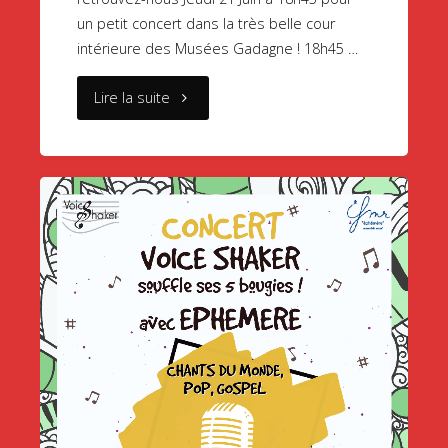
un petit concert dans la très belle cour
intérieure des Musées Gadagne ! 18h45 …
"Fête
Lire la suite
de
la
musique
2018
/
Voice
Shaker
aux