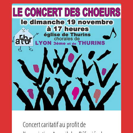
concert
caritatif
au
profit
d’Entrepreneurs
du
Monde"
Concert caritatif au profit de