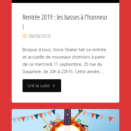
Rentrée 2019 : les basses à l’honneur
!
09/09/2019
Bonjour à tous, Voice Shaker fait sa rentrée
et accueille de nouveaux choristes à partir
de ce mercredi 11 septembre, 25 rue du
Dauphiné, de 20h à 22h15. Cette année, …
"Rentrée
Lire la suite
2019
:
les