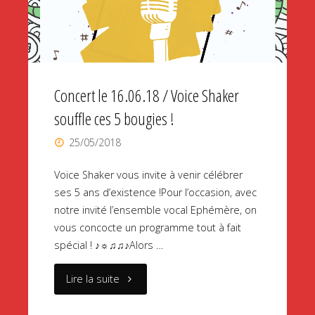
Musées
Gadagne"
Concert le 16.06.18 / Voice Shaker
souffle ces 5 bougies !
25/05/2018
Voice Shaker vous invite à venir célébrer
ses 5 ans d’existence !Pour l’occasion, avec
notre invité l’ensemble vocal Ephémère, on
vous concocte un programme tout à fait
spécial ! ♪☼♫♫♪Alors …
"Concert
Lire la suite
le