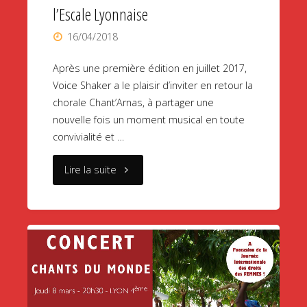
l’Escale Lyonnaise
16/04/2018
Après une première édition en juillet 2017,
Voice Shaker a le plaisir d’inviter en retour la
chorale Chant’Arnas, à partager une
nouvelle fois un moment musical en toute
convivialité et …
"28.04.18
Lire la suite
/
Concert
avec
Chant’Arnas