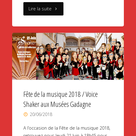
"25.01.19
Lire la suite
/
Concert
au
profit
de
l’association
Fête de la musique 2018 / Voice
ALWANE"
Shaker aux Musées Gadagne
20/06/2018
A l’occasion de la Fête de la musique 2018,
retrouvez-nous Jeudi 21 Juin à 18h45 pour