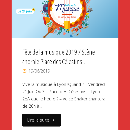
basses
à
l’honneur
!"
Fête de la musique 2019 / Scène
chorale Place des Célestins !
19/06/2019
Vive la musique à Lyon !Quand ? – Vendredi
21 Juin Où ? – Place des Célestins – Lyon
2eA quelle heure ? – Voice Shaker chantera
de 20h à …
"Fête
Lire la suite