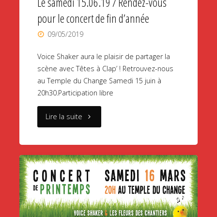
Le samedi 15.06.19 / Rendez-vous
pour le concert de fin d’année
09/05/2019
Voice Shaker aura le plaisir de partager la
scène avec Têtes à Clap’ ! Retrouvez-nous
au Temple du Change Samedi 15 juin à
20h30.Participation libre
"Le
Lire la suite
samedi
15.06.19
/
Rendez-