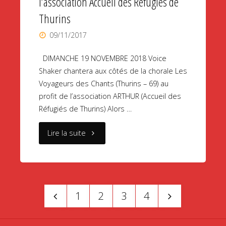
l’association Accueil des Réfugiés de
Thurins
09/11/2017
DIMANCHE 19 NOVEMBRE 2018 Voice
Shaker chantera aux côtés de la chorale Les
Voyageurs des Chants (Thurins – 69) au
profit de l’association ARTHUR (Accueil des
Réfugiés de Thurins) Alors …
"Concert
Lire la suite
caritatif
au
1
2
3
4
profit
Pagination
de