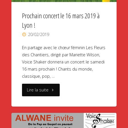
vous
Prochain concert le 16 mars 2019 à
pour
Lyon !
le
20/02/2019
concert
En partage avec le chœur féminin Les Fleurs
de
des Chantiers, dirigé par Mariette Wilson,
Voice Shaker donnera un concert le samedi
fin
16 mars prochain ! Chants du monde,
d’année"
classique, pop, …
"Prochain
Lire la suite
concert
le
16