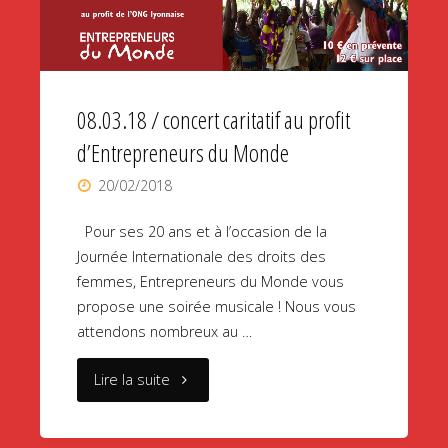
à
l’Escale
Lyonnaise"
08.03.18 / concert caritatif au profit
d’Entrepreneurs du Monde
20/02/2018
Pour ses 20 ans et à l’occasion de la
Journée Internationale des droits des
femmes, Entrepreneurs du Monde vous
propose une soirée musicale ! Nous vous
attendons nombreux au …
"08.03.18
Lire la suite
/